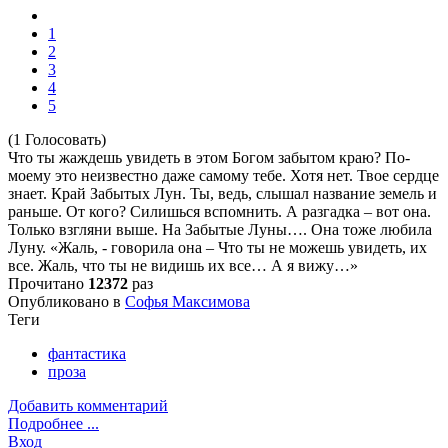
1
2
3
4
5
(1 Голосовать)
Что ты жаждешь увидеть в этом Богом забытом краю? По-
моему это неизвестно даже самому тебе. Хотя нет. Твое сердце
знает. Край Забытых Лун. Ты, ведь, слышал название земель и
раньше. От кого? Силишься вспомнить. А разгадка – вот она.
Только взгляни выше. На Забытые Луны…. Она тоже любила
Луну. «Жаль, - говорила она – Что ты не можешь увидеть, их
все. Жаль, что ты не видишь их все… А я вижу…»
Прочитано
12372
раз
Опубликовано в
Софья Максимова
Теги
фантастика
проза
Добавить комментарий
Подробнее ...
Вход