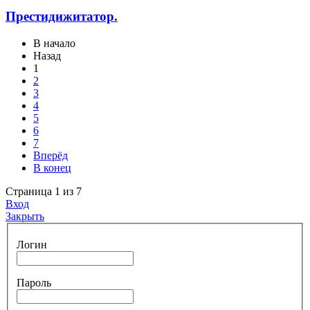
Престидижитатор.
В начало
Назад
1
2
3
4
5
6
7
Вперёд
В конец
Страница 1 из 7
Вход
Закрыть
Логин
Пароль