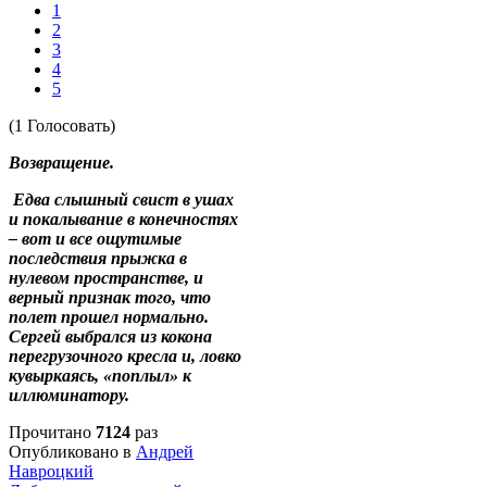
1
2
3
4
5
(1 Голосовать)
Возвращение.
Едва слышный свист в ушах
и покалывание в конечностях
– вот и все ощутимые
последствия прыжка в
нулевом пространстве, и
верный признак того, что
полет прошел нормально.
Сергей выбрался из кокона
перегрузочного кресла и, ловко
кувыркаясь, «поплыл» к
иллюминатору.
Прочитано
7124
раз
Опубликовано в
Андрей
Навроцкий