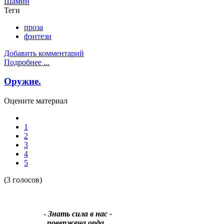
Шамин
Теги
проза
фэнтези
Добавить комментарий
Подробнее ...
Оружие.
Оцените материал
1
2
3
4
5
(3 голосов)
-
Знать сила в нас -
повержена орда…