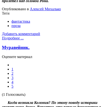
пролетел над головой Рона.
Опубликовано в
Алексей Михалько
Теги
фантастика
проза
Добавить комментарий
Подробнее ...
Муравейник.
Оцените материал
1
2
3
4
5
(1 Голосовать)
Когда возникла Колония? По этому поводу историки
спорят очень давно. Вероятно, что первым документом в