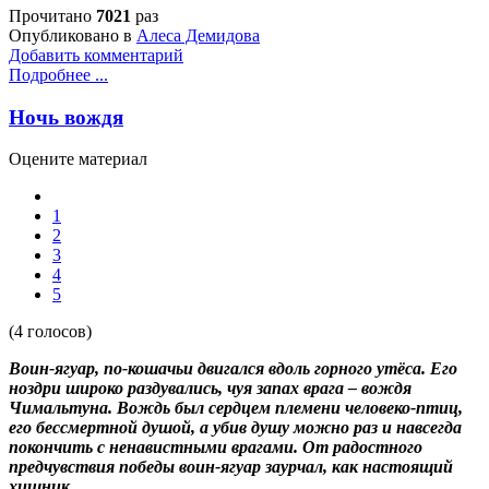
Прочитано
7021
раз
Опубликовано в
Алеса Демидова
Добавить комментарий
Подробнее ...
Ночь вождя
Оцените материал
1
2
3
4
5
(4 голосов)
Воин-ягуар, по-кошачьи двигался вдоль горного утёса. Его
ноздри широко раздувались, чуя запах врага – вождя
Чимальтуна. Вождь был сердцем племени человеко-птиц,
его бессмертной душой, а убив душу можно раз и навсегда
покончить с ненавистными врагами. От радостного
предчувствия победы воин-ягуар заурчал, как настоящий
хищник.