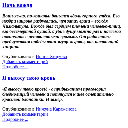
Ночь вождя
Воин-ягуар, по-кошачьи двигался вдоль горного утёса. Его
ноздри широко раздувались, чуя запах врага – вождя
Чимальтуна. Вождь был сердцем племени человеко-птиц,
его бессмертной душой, а убив душу можно раз и навсегда
покончить с ненавистными врагами. От радостного
предчувствия победы воин-ягуар заурчал, как настоящий
хищник.
Опубликовано в
Ирина Хицкова
Добавить комментарий
Подробнее ...
Я высосу твою кровь
-Я высосу твою кровь! - с придыханием проговорил
бледнолицый человек и потянулся к шее ослепительно
красивой блондинки. И замер.
Опубликовано в
Инжуна Каражанова
Добавить комментарий
Подробнее ...